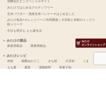
発酵ぬかどこスペシャルサイト
みたけではじめるグルテンフリー
玄米パウダー・国産玄米パンケーキはじめました
みたけ食品×オレンジページ共同開発｜大豆粉と米粉のミックス
粉シリーズ
今日も明日も もち麦生活
＞ みたけの製品
みたけ
オンラインショップ
家庭用製品
業務用製品
＞ みたけレシピ
米粉
発酵ぬかどこ
きな粉
大豆粉
ごま
もち麦
麦茶
漬物材料
和菓子粉
＞ オンラインショップ
＞ サポート
会員募集
お問い合わせ
サイトマップ
Copyright© Mitake Food Manufacturing Co.,Ltd. All Right Reserved.
みたけ食品工業株式会社 〒335-0023 埼玉県戸田市本町1丁目5番7号 Tel
048-441-3420 Fax 048-442-3567