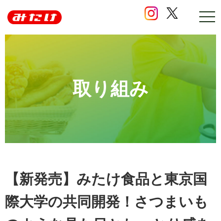
ナ
ビ
ゲ
ー
シ
ョ
ン
の
取り組み
開
閉
【新発売】みたけ食品と東京国
際大学の共同開発！さつまいも