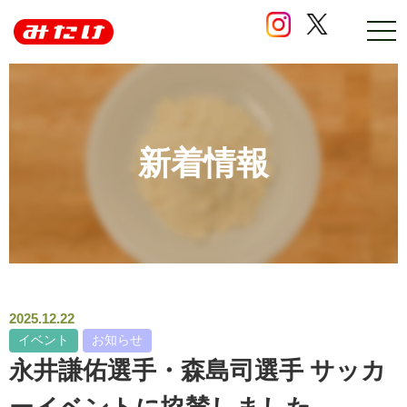
ナ
ビ
ゲ
ー
シ
ョ
ン
の
新着情報
開
閉
2025.12.22
イベント
お知らせ
永井謙佑選手・森島司選手 サッカ