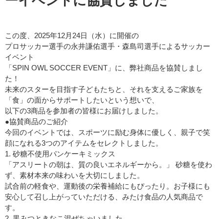
ーイベントに協賛しました
この度、2025年12月24日（水）に開催の
プロサッカー選手の永井謙佑選手・森島司選手によるサッカー
イベント
「SPIN OWL SOCCER EVENT」に、弊社商品を協賛しまし
た！
未来のスターを目指す子どもたちと、それを支えるご家族を
「食」の面からサポートしたいという想いで、
以下の3商品を参加者の皆様にお届けしました。
●協賛商品のご紹介
今回のイベントでは、スポーツに励む身体に優しく、親子で笑
顔になれる3つのアイテムをセレクトしました。
1. 砂糖不使用パンケーキミックス
「アスリートの朝は、質の良いエネルギーから。」 砂糖を使わ
ず、素材本来の味わいを大切にしました。
試合前の軽食や、運動後の栄養補給にもぴったり。お子様にも
安心して召し上がっていただける、みたけ食品の人気商品で
す。
2. 黒みつときなこ混ぜちゃいました