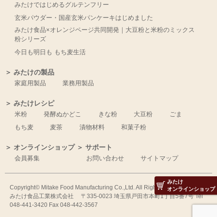
みたけではじめるグルテンフリー
玄米パウダー・国産玄米パンケーキはじめました
みたけ食品×オレンジページ共同開発｜大豆粉と米粉のミックス
粉シリーズ
今日も明日も もち麦生活
＞ みたけの製品
家庭用製品
業務用製品
＞ みたけレシピ
米粉
発酵ぬかどこ
きな粉
大豆粉
ごま
もち麦
麦茶
漬物材料
和菓子粉
＞ オンラインショップ
＞ サポート
会員募集
お問い合わせ
サイトマップ
みたけ
Copyright© Mitake Food Manufacturing Co.,Ltd. All Right Reserved.
オンラインショップ
みたけ食品工業株式会社 〒335-0023 埼玉県戸田市本町1丁目5番7号 Tel
048-441-3420 Fax 048-442-3567