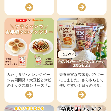
ジの「黒ごまアーモンドき
リーで『レットゥミック
な粉」が新登場！
ス』発売
みたけ食品×オレンジペー
栄養豊富な玄米をパウダー
ジ共同開発！大豆粉と米粉
にしました。さらさらして
のミックス粉シリーズ「パ
使いやすい！日々のお食事
ン・お好み焼き」フライパ
に玄米を取り入れてみませ
ンでお手軽に調理ができま
んか？
す。