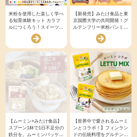
米粉を使用した楽しく学べ
【新発売】みたけ食品と東
る知育体験キット カラフ
京国際大学の共同開発！グ
ルにつくろう！スイーツだ
ルテンフリー米粉パンミッ
んご
クス「さつまもっち」
【ムーミン×みたけ食品】
【世界中で愛されるムーミ
スプーン1杯で1日不足分の
ンとコラボ！】フィンラン
鉄分を。ムーミンパッケー
ドの伝統料理をグルテンフ