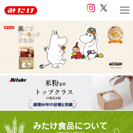
ナ
ビ
ゲ
ー
シ
ョ
ン
の
開
閉