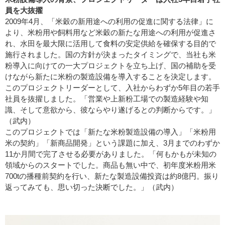
員を大抜擢
2009年4月、「米穀の新用途への利用の促進に関する法律」に
より、米粉用や飼料用など米穀の新たな用途への利用が促進さ
れ、水田を最大限に活用して食料の安定供給を確保する目的で
施行されました。国の方針が決まったタイミングで、当社も米
粉導入に向けての一大プロジェクトを立ち上げ、国の補助を受
けながら新たに米粉の製造設備を導入することを決定します。
このプロジェクトリーダーとして、入社からわずか5年目の若手
社員を抜擢しました。「営業や上新粉工場での製造経験や知
識、そして意欲から、彼ならやり遂げるとの判断からです。」
（武内）
このプロジェクトでは「新たな米粉製造設備の導入」「米粉用
米の契約」「新商品開発」という課題に加え、3月までのわずか
11か月間で完了させる必要がありました。「何もかもが未知の
領域からのスタートでした。商品も無い中で、初年度米粉用米
700tの播種前契約を行い、新たな製造設備投資は約8億円。振り
返ってみても、思い切った決断でした。」（武内）