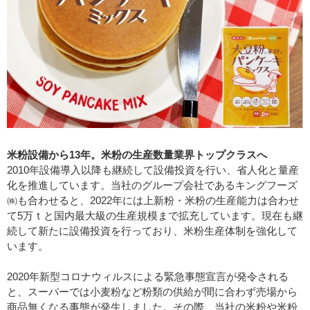
米粉設備から13年。米粉の生産数量業界トップクラスへ
2010年設備導入以降も継続して設備投資を行い、省人化と量産
化を推進しています。当社のグループ会社であるキングフーズ
㈱も合わせると、2022年には上新粉・米粉の生産能力は合わせ
て5万ｔと国内最大級の生産規模まで拡充しています。現在も継
続して新たに設備投資を行っており、米粉生産体制を強化して
います。
2020年新型コロナウィルスによる緊急事態宣言が発令される
と、スーパーでは小麦粉など粉類の供給が間に合わず売場から
商品無くなる事態が発生しました。その際、当社の米粉や米粉