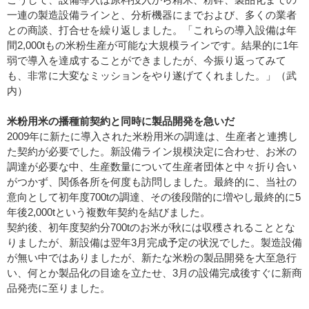
一連の製造設備ラインと、分析機器にまでおよび、多くの業者
との商談、打合せを繰り返しました。「これらの導入設備は年
間2,000tもの米粉生産が可能な大規模ラインです。結果的に1年
弱で導入を達成することができましたが、今振り返ってみて
も、非常に大変なミッションをやり遂げてくれました。」（武
内）
米粉用米の播種前契約と同時に製品開発を急いだ
2009年に新たに導入された米粉用米の調達は、生産者と連携し
た契約が必要でした。新設備ライン規模決定に合わせ、お米の
調達が必要な中、生産数量について生産者団体と中々折り合い
がつかず、関係各所を何度も訪問しました。最終的に、当社の
意向として初年度700tの調達、その後段階的に増やし最終的に5
年後2,000tという複数年契約を結びました。
契約後、初年度契約分700tのお米が秋には収穫されることとな
りましたが、新設備は翌年3月完成予定の状況でした。製造設備
が無い中ではありましたが、新たな米粉の製品開発を大至急行
い、何とか製品化の目途を立たせ、3月の設備完成後すぐに新商
品発売に至りました。