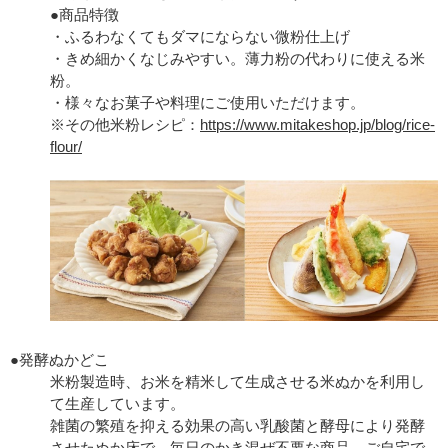
●商品特徴
・ふるわなくてもダマにならない微粉仕上げ
・きめ細かくなじみやすい。薄力粉の代わりに使える米
粉。
・様々なお菓子や料理にご使用いただけます。
※その他米粉レシピ：
https://www.mitakeshop.jp/blog/rice-
flour/
●発酵ぬかどこ
米粉製造時、お米を精米して生成させる米ぬかを利用し
て生産しています。
雑菌の繁殖を抑える効果の高い乳酸菌と酵母により発酵
させたぬか床で、毎日のかき混ぜ不要な商品。ご自宅で