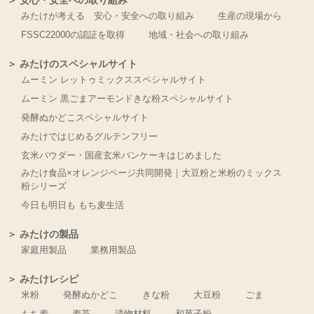
＞ 安心・安全への取り組み
みたけが考える 安心・安全への取り組み
生産の現場から
FSSC22000の認証を取得
地域・社会への取り組み
＞ みたけのスペシャルサイト
ムーミン レットゥミックススペシャルサイト
ムーミン 黒ごまアーモンドきな粉スペシャルサイト
発酵ぬかどこスペシャルサイト
みたけではじめるグルテンフリー
玄米パウダー・国産玄米パンケーキはじめました
みたけ食品×オレンジページ共同開発｜大豆粉と米粉のミックス
粉シリーズ
今日も明日も もち麦生活
＞ みたけの製品
家庭用製品
業務用製品
＞ みたけレシピ
米粉
発酵ぬかどこ
きな粉
大豆粉
ごま
もち麦
麦茶
漬物材料
和菓子粉