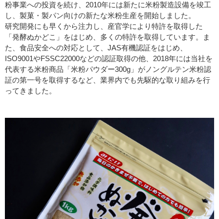
粉事業への投資を続け、2010年には新たに米粉製造設備を竣工
し、製菓・製パン向けの新たな米粉生産を開始しました。
研究開発にも早くから注力し、産官学により特許を取得した
「発酵ぬかどこ」をはじめ、多くの特許を取得しています。ま
た、食品安全への対応として、JAS有機認証をはじめ、
ISO9001やFSSC22000などの認証取得の他、2018年には当社を
代表する米粉商品「米粉パウダー300g」がノングルテン米粉認
証の第一号を取得するなど、業界内でも先駆的な取り組みを行
ってきました。