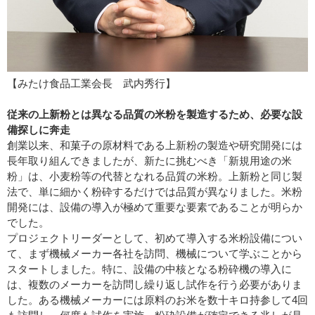
【みたけ食品工業会長 武内秀行】
従来の上新粉とは異なる品質の米粉を製造するため、必要な設
備探しに奔走
創業以来、和菓子の原材料である上新粉の製造や研究開発には
長年取り組んできましたが、新たに挑むべき「新規用途の米
粉」は、小麦粉等の代替となれる品質の米粉。上新粉と同じ製
法で、単に細かく粉砕するだけでは品質が異なりました。米粉
開発には、設備の導入が極めて重要な要素であることが明らか
でした。
プロジェクトリーダーとして、初めて導入する米粉設備につい
て、まず機械メーカー各社を訪問、機械について学ぶことから
スタートしました。特に、設備の中核となる粉砕機の導入に
は、複数のメーカーを訪問し繰り返し試作を行う必要がありま
した。ある機械メーカーには原料のお米を数十キロ持参して4回