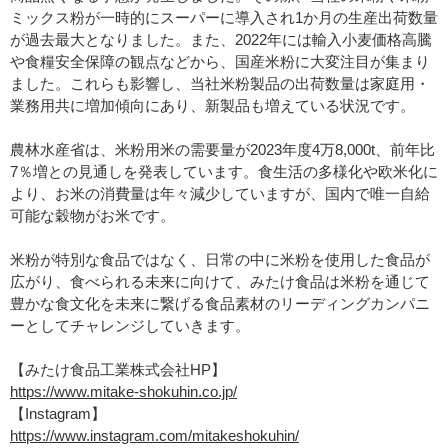
ミックス粉が一時的にスーパーに導入され1か月の生産出荷数量
が過去最大となりました。また、2022年には輸入小麦価格高騰
や食糧安全保障の観点などから、国産米粉に大変注目が集まり
ました。これらも影響し、当社米粉製品の出荷数量は家庭用・
業務用共に増加傾向にあり、新製品も増えている状況です。
農林水産省は、米粉用米の需要量が2023年度4万8,000t、前年比
7％増との見通しを発表しています。食生活の多様化や欧米化に
より、お米の消費量は年々減少していますが、国内で唯一自給
可能な穀物がお米です。
米粉が特別な食品ではなく、日常の中に米粉を使用した食品が
広がり、食べられる未来に向けて、みたけ食品は米粉を通じて
豊かな食文化を未来に繋げる食品素材のリーディングカンパニ
ーとしてチャレンジしていきます。
【みたけ食品工業株式会社HP】
https://www.mitake-shokuhin.co.jp/
【Instagram】
https://www.instagram.com/mitakeshokuhin/