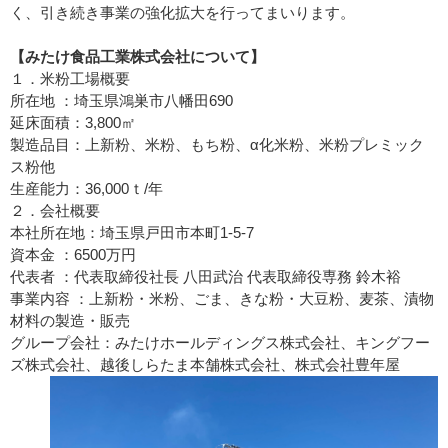
く、引き続き事業の強化拡大を行ってまいります。
【みたけ食品工業株式会社について】
１．米粉工場概要
所在地 ：埼玉県鴻巣市八幡田690
延床面積：3,800㎡
製造品目：上新粉、米粉、もち粉、α化米粉、米粉プレミック
ス粉他
⽣産能⼒：36,000ｔ/年
２．会社概要
本社所在地：埼玉県戸田市本町1-5-7
資本⾦ ：6500万円
代表者 ：代表取締役社長 八田武治 代表取締役専務 鈴木裕
事業内容 ：上新粉・米粉、ごま、きな粉・大豆粉、麦茶、漬物
材料の製造・販売
グループ会社：みたけホールディングス株式会社、キングフー
ズ株式会社、越後しらたま本舗株式会社、株式会社豊年屋