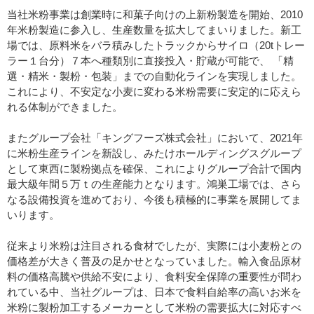
当社米粉事業は創業時に和菓子向けの上新粉製造を開始、2010
年米粉製造に参入し、生産数量を拡大してまいりました。新工
場では、原料米をバラ積みしたトラックからサイロ（20tトレー
ラー１台分）７本へ種類別に直接投入・貯蔵が可能で、 「精
選・精米・製粉・包装」までの自動化ラインを実現しました。
これにより、不安定な小麦に変わる米粉需要に安定的に応えら
れる体制ができました。
またグループ会社「キングフーズ株式会社」において、2021年
に米粉生産ラインを新設し、みたけホールディングスグループ
として東西に製粉拠点を確保、これによりグループ合計で国内
最大級年間５万ｔの生産能力となります。鴻巣工場では、さら
なる設備投資を進めており、今後も積極的に事業を展開してま
いります。
従来より米粉は注目される食材でしたが、実際には小麦粉との
価格差が大きく普及の足かせとなっていました。輸入食品原材
料の価格高騰や供給不安により、食料安全保障の重要性が問わ
れている中、当社グループは、日本で食料自給率の高いお米を
米粉に製粉加工するメーカーとして米粉の需要拡大に対応すべ