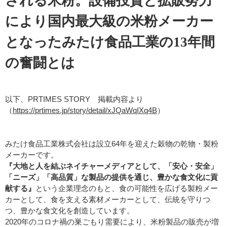
される米粉。設備投資と拡販努力
により国内最大級の米粉メーカー
となったみたけ食品工業の13年間
の奮闘とは
以下、PRTIMES STORY 掲載内容より
（
https://prtimes.jp/story/detail/xJQaWqIXq4B
）
みたけ食品工業株式会社は設立64年を迎えた穀物の乾物・製粉
メーカーです。
『大地と人を結ぶネイチャーメディアとして、「安心・安全」
「ニーズ」「高品質」な製品の提供を通じ、豊かな食文化に貢
献する』
という企業理念のもと、食の可能性を広げる製粉メー
カーとして、食を支える素材メーカーとして、伝統を守りつ
つ、豊かな食文化を創造しています。
2020年のコロナ禍の巣ごもり需要により、米粉製品の販売が増