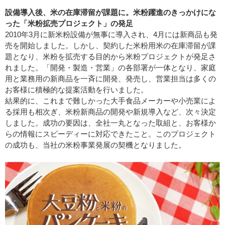
設備導入後、米の在庫滞留が課題に。米粉躍進のきっかけにな
った「米粉拡売プロジェクト」の発足
2010年3月に新米粉設備が無事に導入され、4月には新商品も発
売を開始しました。しかし、契約した米粉用米の在庫滞留が課
題となり、米粉を拡売する目的から米粉プロジェクトが発足さ
れました。「開発・製造・営業」の各部署が一体となり、家庭
用と業務用の新商品を一斉に開発、発売し、営業担当は多くの
お客様に積極的な提案活動を行いました。
結果的に、これまで難しかった大手食品メーカーや小売業によ
る採用も相次ぎ、米粉新商品の開発や新規導入など、次々決定
しました。成功の要因は、全社一丸となった取組と、お客様か
らの情報にスピーディーに対応できたこと。このプロジェクト
の成功も、当社の米粉事業発展の契機となりました。