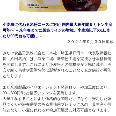
小麦粉に代わる米粉ニーズに対応 国内最大級年間５万トン生産
可能へ ～来年春までに製造ラインの増強、小麦粉以下の1㎏あ
たり90円台も可能に～
２０２２年９月３０日掲載
みたけ食品工業株式会社（本社：埼玉県戸田市、代表取締役社
長 八田武治）は、鴻巣工場に新製粉工場を完成させ本格稼働
を開始します。これにより小麦粉との価格差が大幅に減少、円
安が続く為替や国際情勢に影響されることなく安定供給が可能
となります。
また米粉製品のバリエーションも発注ロットや加工度により、
90～800円/㎏と幅広いレンジを実現します。
大量生産することにより価格的な問題だけでなく、安定した製
品づくりや潜在需要のある業務用プレミックスの一貫生産が可
能となり、小麦に代わる米粉加工製品に対応可能となります。