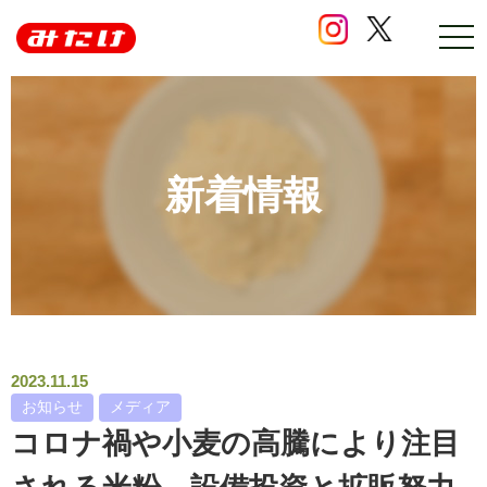
ナ
ビ
ゲ
ー
シ
ョ
ン
の
新着情報
開
閉
2023.11.15
お知らせ
メディア
コロナ禍や小麦の高騰により注目