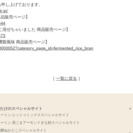
ち申し上げております。
r.jp/
 商品販売ページ】
544
こ混ぜちゃいました 商品販売ページ】
573
燻製風味 商品販売ページ】
000000052?category_page_id=fermented_rice_bran
［
一覧に戻る
］
みたけのスペシャルサイト
＞
ムーミン レットゥミックススペシャルサイト
ムーミン 黒ごまアーモンドきな粉スペシャルサイト
発酵ぬかどこスペシャルサイト