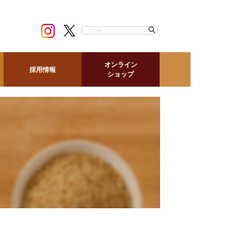
ナ
ビ
ゲ
ー
シ
ョ
オンライン
採用情報
ン
ショップ
の
開
閉