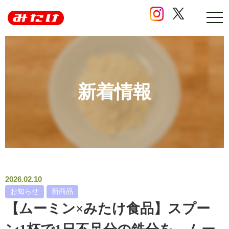
ナ
ビ
ゲ
ー
シ
ョ
ン
の
新着情報
開
閉
2026.02.10
お知らせ
新商品
【ムーミン×みたけ食品】スプー