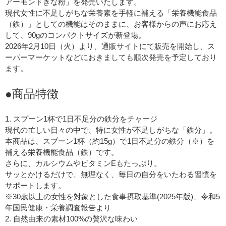
アーモンドきな粉」を発売いたします。
現代女性に不足しがちな栄養素を手軽に補える「栄養機能食品
（鉄）」としての機能はそのままに、お客様からの声にお応え
して、90gのコンパクトサイズが新登場。
2026年2月10日（火）より、通販サイトにて販売を開始し、ス
ーパーマーケットなどにおきましても順次発売を予定しており
ます。
●商品特徴
1. スプーン1杯で1日不足分の鉄分をチャージ
現代の忙しい日々の中で、特に女性が不足しがちな「鉄分」。
本商品は、スプーン1杯（約15g）で1日不足分の鉄分（※）を
補える栄養機能食品（鉄）です。
さらに、カルシウムやビタミンEもたっぷり。
サッとかけるだけで、無理なく、毎日の自分をいたわる習慣を
サポートします。
※30歳以上の女性を対象とした食事摂取基準(2025年版)、令和5
年国民健康・栄養調査報告より
2. 自然由来の素材100%の贅沢な味わい