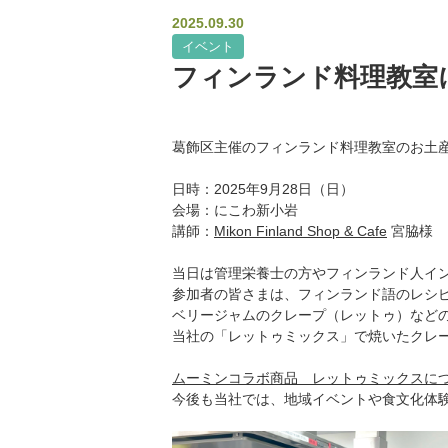
2025.09.30
イベント
フィンランド料理教室
葛飾区主催のフィンランド料理教室のお土
日時：2025年9月28日（日）
会場：にこわ新小岩
講師：
Mikon Finland Shop & Cafe
宮脇様
当日は管理栄養士の方やフィンランド人イ
参加者の皆さまは、フィンランド語のレシ
ベリージャムのクレープ（レットゥ）など
当社の「レットゥミックス」で焼いたクレ
ムーミンコラボ商品 レットゥミックスに
今後も当社では、地域イベントや食文化体