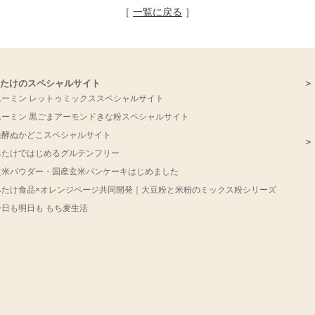
［
一覧に戻る
］
みたけのスペシャルサイト
＞
ムーミン レットゥミックススペシャルサイト
ムーミン 黒ごまアーモンドきな粉スペシャルサイト
発酵ぬかどこスペシャルサイト
みたけではじめるグルテンフリー
玄米パウダー・国産玄米パンケーキはじめました
みたけ食品×オレンジページ共同開発｜大豆粉と米粉のミックス粉シリーズ
今日も明日も もち麦生活