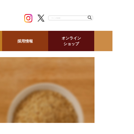
ナ
ビ
ゲ
ー
シ
ョ
オンライン
採用情報
ン
ショップ
の
開
閉